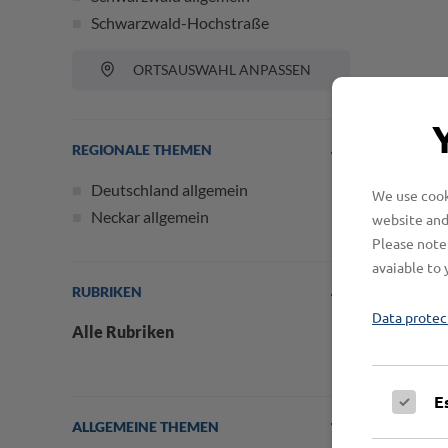
Schwarzwald-Hochstraße
ORTSAUSWAHL ANPASSEN
REGIONALE THEMEN
Deutschland allgemein
We use cooki
Neckar allgemein
website and
Please note 
avaiable to 
RUBRIKEN
Data protec
Alle Rubriken
E
ALLGEMEINE THEMEN