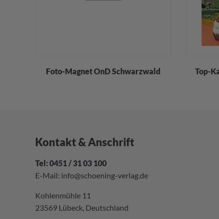
t
Foto-Magnet OnD Schwarzwald
Top-K
Kontakt & Anschrift
Tel: 0451 / 31 03 100
E-Mail:
info@schoening-verlag.de
Kohlenmühle 11
23569 Lübeck, Deutschland