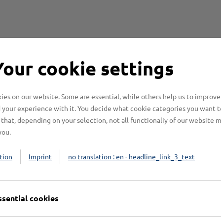
Your cookie settings
es on our website. Some are essential, while others help us to improve
 your experience with it. You decide what cookie categories you want t
that, depending on your selection, not all functionaliy of our website 
you.
tion
Imprint
no translation : en - headline_link_3_text
ssential cookies