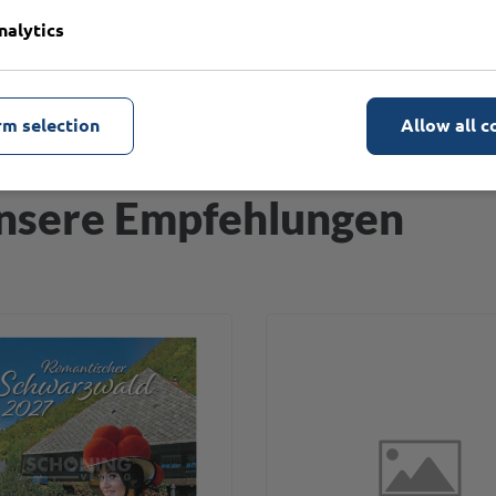
nalytics
rm selection
Allow all c
nsere Empfehlungen