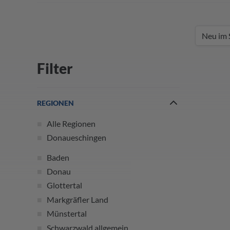
Filter
REGIONEN
Alle Regionen
Donaueschingen
Baden
Donau
Glottertal
Markgräfler Land
Münstertal
Schwarzwald allgemein