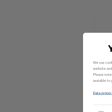
We use cooki
website and
KAN
Please note 
avaiable to 
VE
Data protec