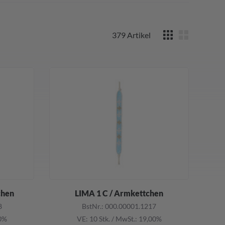
379
Artikel
chen
LIMA 1 C / Armkettchen
8
BstNr.: 000.00001.1217
00%
VE: 10 Stk.
/
MwSt.: 19,00%