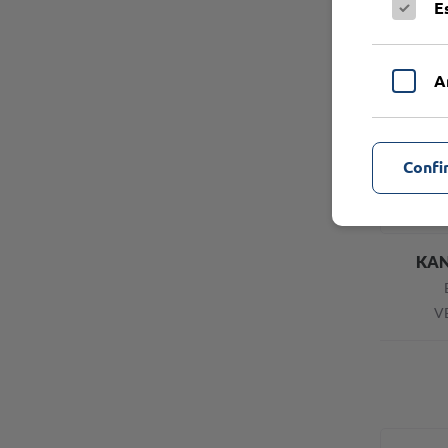
E
A
Confi
KAN
VE