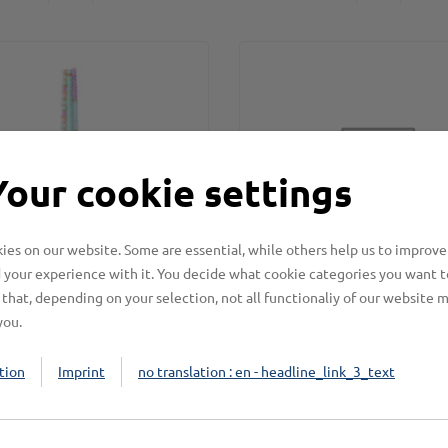
Your cookie settings
es on our website. Some are essential, while others help us to improve
 your experience with it. You decide what cookie categories you want t
AHA 1F / Armkettchen
KANAHA 1E / Armkett
that, depending on your selection, not all functionaliy of our website 
BstNr.: 000.00001.1173
BstNr.: 000.00001.117
you.
: 10 Stk.
/
MwSt.: 19,00%
VE: 10 Stk.
/
MwSt.: 19,
tion
Imprint
no translation : en - headline_link_3_text