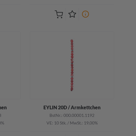
hen
EYLIN 20D / Armkettchen
3
BstNr.: 000.00001.1192
00%
VE: 10 Stk.
/
MwSt.: 19,00%