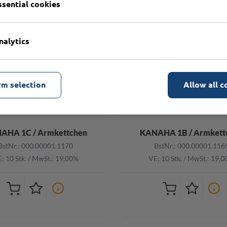
ssential cookies
nalytics
rm selection
Allow all c
AHA 1C / Armkettchen
KANAHA 1B / Armkett
BstNr.: 000.00001.1170
BstNr.: 000.00001.116
: 10 Stk.
/
MwSt.: 19,00%
VE: 10 Stk.
/
MwSt.: 19,