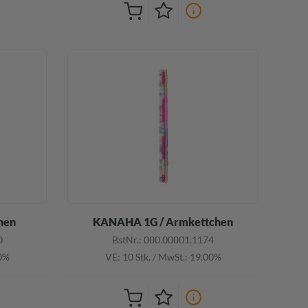
hen
KANAHA 1G / Armkettchen
0
BstNr.: 000.00001.1174
00%
VE: 10 Stk.
/
MwSt.: 19,00%