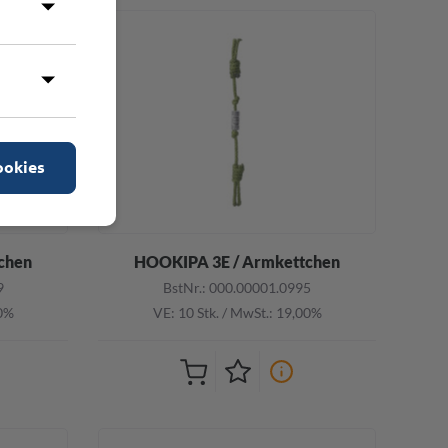
ookies
chen
HOOKIPA 3E / Armkettchen
9
BstNr.: 000.00001.0995
00%
VE: 10 Stk.
/
MwSt.: 19,00%