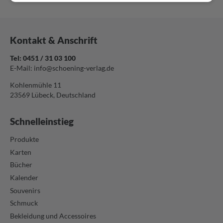
Kontakt & Anschrift
Tel: 0451 / 31 03 100
E-Mail:
info@schoening-verlag.de
Kohlenmühle 11
23569 Lübeck, Deutschland
Schnelleinstieg
Produkte
Karten
Bücher
Kalender
Souvenirs
Schmuck
Bekleidung und Accessoires