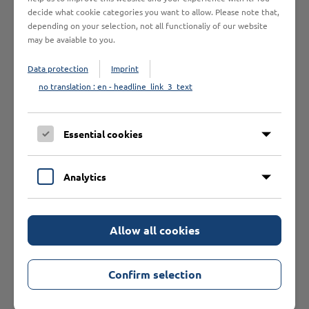
decide what cookie categories you want to allow. Please note that,
depending on your selection, not all functionaliy of our website
may be avaiable to you.
Data protection
Imprint
Unsere Empfehlungen
no translation : en - headline_link_3_text
Essential cookies
Analytics
Allow all cookies
Confirm selection
SAH Teddybär Deutschland
Polymagnet Deutschland mit
indiv. Ortstext