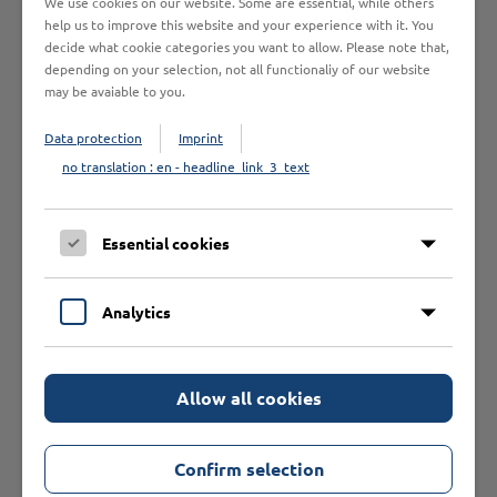
We use cookies on our website. Some are essential, while others
help us to improve this website and your experience with it. You
Bitte beachten Sie, dass wir ausschließlich Geschäftskunden
decide what cookie categories you want to allow. Please note that,
beliefern.
depending on your selection, not all functionaliy of our website
may be avaiable to you.
Data protection
Imprint
Das könnte Sie auch
no translation : en - headline_link_3_text
interessieren
Essential cookies
Analytics
Allow all cookies
Confirm selection