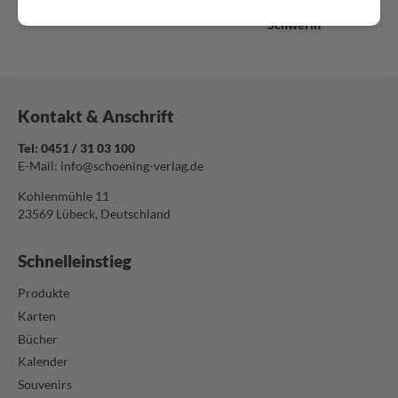
Foto-Magnete Schwerin
SAH eckig Ortsschild
Schwerin
Kontakt & Anschrift
Tel: 0451 / 31 03 100
E-Mail:
info@schoening-verlag.de
Kohlenmühle 11
23569 Lübeck, Deutschland
Schnelleinstieg
Produkte
Karten
Bücher
Kalender
Souvenirs