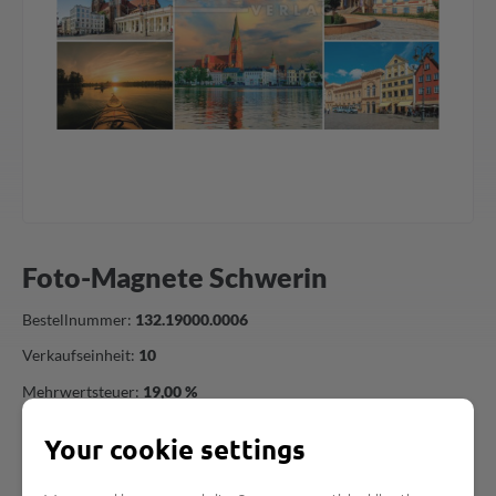
Foto-Magnete Schwerin
Bestellnummer:
132.19000.0006
Verkaufseinheit:
10
Mehrwertsteuer:
19,00 %
Auf Lager
Your cookie settings
Als Händler oder Wiederverkäufer können Sie sich hier schnell
und einfach registrieren, um unsere Artikel online zu bestellen.