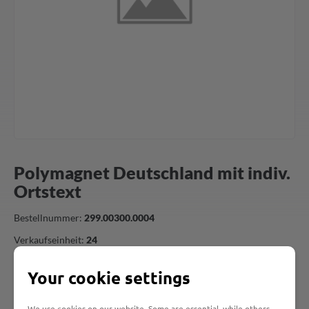
Polymagnet Deutschland mit indiv.
Ortstext
Bestellnummer:
299.00300.0004
Verkaufseinheit:
24
Mehrwertsteuer:
19,00 %
Your cookie settings
Als Händler oder Wiederverkäufer können Sie sich hier schnell
und einfach registrieren, um unsere Artikel online zu bestellen.
We use cookies on our website. Some are essential, while others