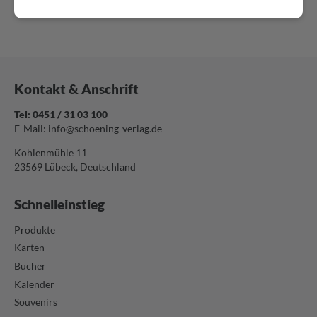
Platz-Sets Deutschland
Schl.-anh. Clip Deutschland
Kontakt & Anschrift
Tel: 0451 / 31 03 100
E-Mail:
info@schoening-verlag.de
Kohlenmühle 11
23569 Lübeck, Deutschland
Schnelleinstieg
Produkte
Karten
Bücher
Kalender
Souvenirs