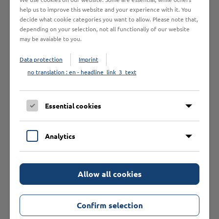
help us to improve this website and your experience with it. You
Bitte beachten Sie, dass wir ausschließlich Geschäftskunden
decide what cookie categories you want to allow. Please note that,
beliefern.
depending on your selection, not all functionaliy of our website
may be avaiable to you.
Data protection
Imprint
Das könnte Sie auch
no translation : en - headline_link_3_text
interessieren
Essential cookies
Analytics
Allow all cookies
Confirm selection