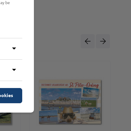
may be
ookies