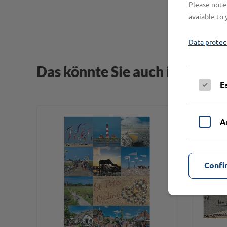
Please note 
avaiable to 
Data protec
Das könnte Sie auch interessi
E
A
Confi