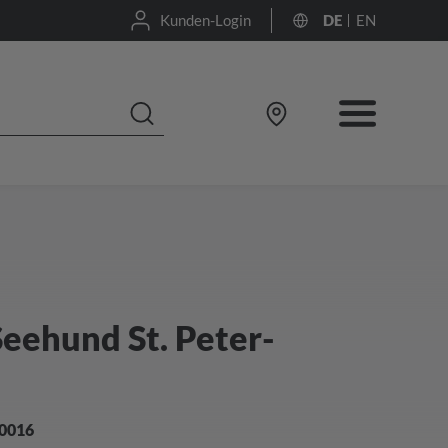
Kunden-Login
DE
EN
ehund St. Peter-
.0016