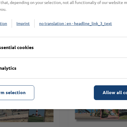
that, depending on your selection, not all functionaliy of our website 
you.
tion
Imprint
no translation : en - headline_link_3_text
eren
ssential cookies
nalytics
rm selection
Allow all c