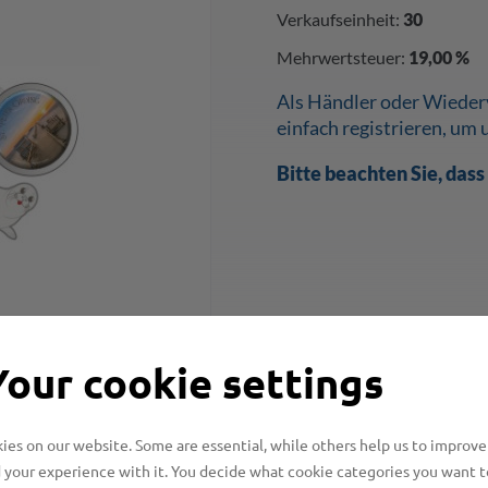
Verkaufseinheit:
30
Mehrwertsteuer:
19,00 %
Als Händler oder Wiederv
einfach registrieren, um 
Bitte beachten Sie, das
Your cookie settings
es on our website. Some are essential, while others help us to improve
 your experience with it. You decide what cookie categories you want t