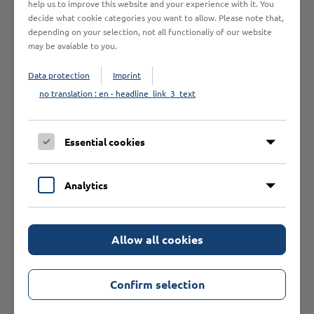
help us to improve this website and your experience with it. You
beliefern.
decide what cookie categories you want to allow. Please note that,
depending on your selection, not all functionaliy of our website
may be avaiable to you.
Data protection
Imprint
Das könnte Sie auch
no translation : en - headline_link_3_text
interessieren
Essential cookies
Analytics
Allow all cookies
Confirm selection
Ansichtskarten St. Peter-
Super-Top-Cards St. Peter-
Ording
Ording