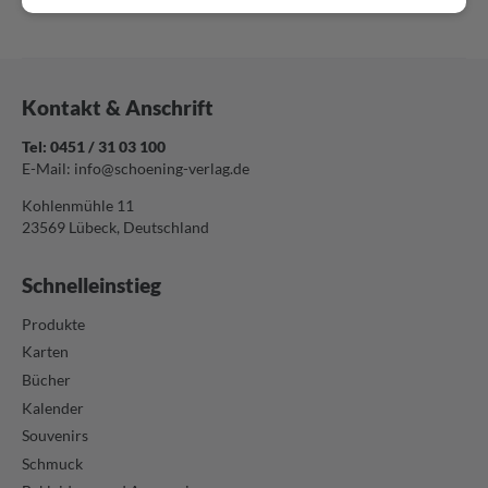
Kontakt & Anschrift
Tel: 0451 / 31 03 100
E-Mail:
info@schoening-verlag.de
Kohlenmühle 11
23569 Lübeck, Deutschland
Schnelleinstieg
Produkte
Karten
Bücher
Kalender
Souvenirs
Schmuck