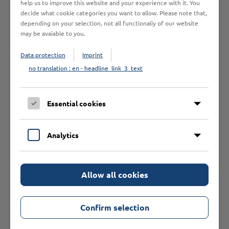
help us to improve this website and your experience with it. You
beliefern.
decide what cookie categories you want to allow. Please note that,
depending on your selection, not all functionaliy of our website
may be avaiable to you.
Data protection
Imprint
Das könnte Sie auch
no translation : en - headline_link_3_text
interessieren
Essential cookies
Analytics
Allow all cookies
Confirm selection
Laser Polymagnet Lübeck
Polyresinmagnet Lübeck