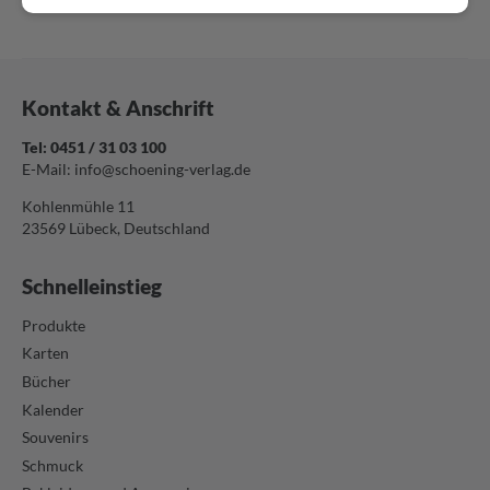
Kontakt & Anschrift
Tel: 0451 / 31 03 100
E-Mail:
info@schoening-verlag.de
Kohlenmühle 11
23569 Lübeck, Deutschland
Schnelleinstieg
Produkte
Karten
Bücher
Kalender
Souvenirs
Schmuck